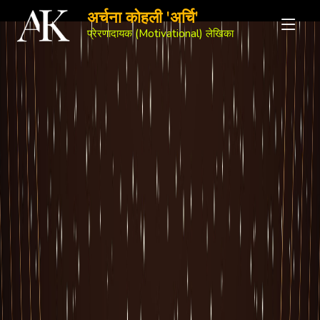
अर्चना कोहली 'अर्चि'
प्रेरणादायक (Motivational) लेखिका