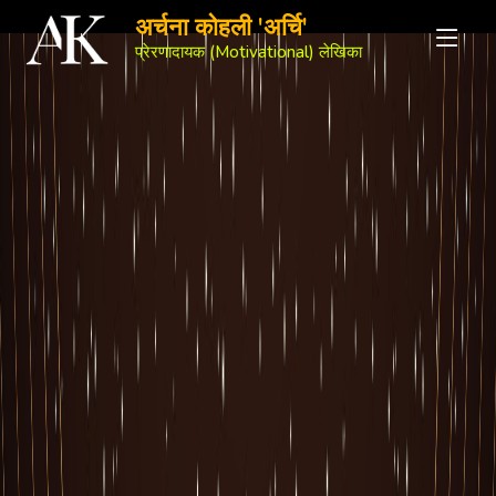
अर्चना कोहली 'अर्चि'
प्रेरणादायक (Motivational) लेखिका