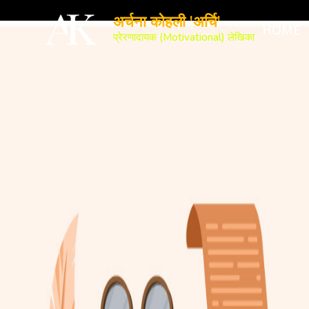
अर्चना कोहली 'अर्चि'
HOME
प्रेरणादायक (Motivational) लेखिका