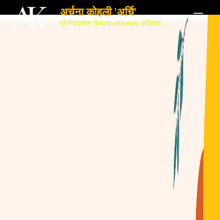
अर्चना कोहली 'अर्चि'
प्रेरणादायक (Motivational) लेखिका