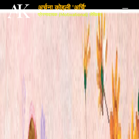
अर्चना कोहली 'अर्चि'
प्रेरणादायक (Motivational) लेखिका