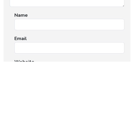
Name
Email
Website
Save my name, email, and website in this browser
for the next time I comment.
Post Comment