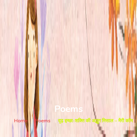
Poems
Home
Poems
दृढ़ इच्छा-शक्ति की अद्भुत मिसाल – मैरी कॉम