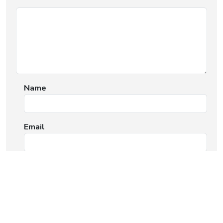
Name
Email
Website
Save my name, email, and website in this browser
for the next time I comment.