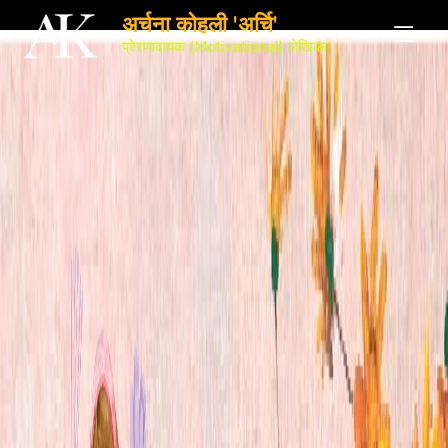
अर्चना कोहली 'अर्चि'
प्रेरणादायक (Motivational) लेखिका